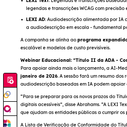
LEXI Text
: Legendas e transcrições baseada
legendas e transcrições WCAG com precisão e
LEXI AD
: Audiodescrição alimentada por IA
a audiodescrição em escala - fundamental pa
A campanha se alinha ao
programa expandido
escalável e modelos de custo previsíveis.
Webinar Educacional: “Título II da ADA - C
Para apoiar ainda mais o lançamento, a AI-Med
janeiro de 2026
. A sessão fará um resumo dos 
audiodescrição baseadas em IA podem apoiar a 
“Para se preparar para os novos prazos do Títu
digitais acessíveis”, disse Abrahams. “A LEXI 
que ajudam as entidades públicas a cumprir os
A Lista de Verificação de Conformidade do Títu