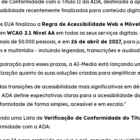
 de Conformidade com o Título II da ADA, destinada a aj
ssibilidade recentemente finalizados para conteúdo digita
s EUA finalizou a
Regra de Acessibilidade Web e Móvel
com
WCAG 2.1 Nível AA
em todos os seus serviços digitais
ais de 50.000 pessoas, e em
26 de abril de 2027,
para ju
is e multimídia - incluindo legendas, transcrições e audiod
paração para esses prazos, a AI-Media está lançando um
ização quanto às suas soluções criadas para simplificar 
as transições de acessibilidade mais significativas em d
da ADA define expectativas claras para a acessibilidade di
rmidade de forma simples, acessível e em escala."
çando uma Lista de
Verificação de Conformidade do Tít
formidade com a ADA: