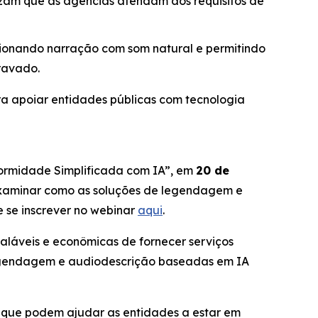
izam que as agências atendam aos requisitos de
ionando narração com som natural e permitindo
ravado.
a apoiar entidades públicas com tecnologia
formidade Simplificada com IA”,
em
20 de
 examinar como as soluções de legendagem e
 se inscrever no webinar
aqui
.
aláveis e econômicas de fornecer serviços
e legendagem e audiodescrição baseadas em IA
a que podem ajudar as entidades a estar em