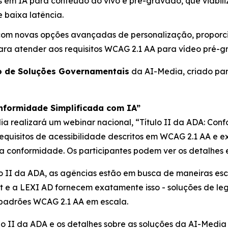
s em IA para conteúdo ao vivo e pré-gravado, que viabil
 baixa latência.
 com novas opções avançadas de personalização, proporc
ra atender aos requisitos WCAG 2.1 AA para vídeo pré-g
 de Soluções Governamentais
da AI-Media, criado par
onformidade Simplificada com IA”
ia realizará um webinar nacional,
“Título II da ADA: Con
requisitos de acessibilidade descritos em WCAG 2.1 AA e
conformidade. Os participantes podem ver os detalhes e
lo II da ADA, as agências estão em busca de maneiras esc
Text e a LEXI AD fornecem exatamente isso - soluções d
 padrões WCAG 2.1 AA em escala.
lo II da ADA e os detalhes sobre as soluções da AI-Medi