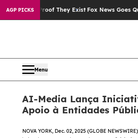
s no Proof They Exist
Fox News Goes Quiet as 'M
AGP PICKS
Menu
AI-Media Lança Iniciat
Apoio à Entidades Públ
NOVA YORK, Dec. 02, 2025 (GLOBE NEWSWIRE) --