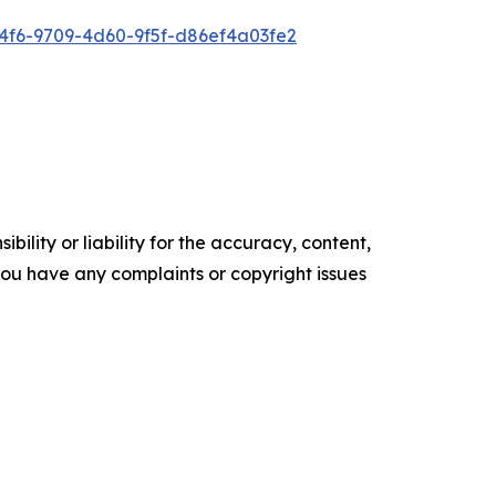
f6-9709-4d60-9f5f-d86ef4a03fe2
ility or liability for the accuracy, content,
f you have any complaints or copyright issues