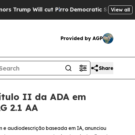
p Will cut Pirro
Democratic Socialists of Ameri
View all
Provided by AGP
Share
ítulo II da ADA em
G 2.1 AA
m e audiodescrição baseada em IA, anunciou